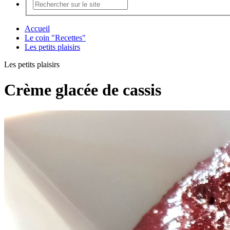
Accueil
Le coin "Recettes"
Les petits plaisirs
Les petits plaisirs
Crème glacée de cassis