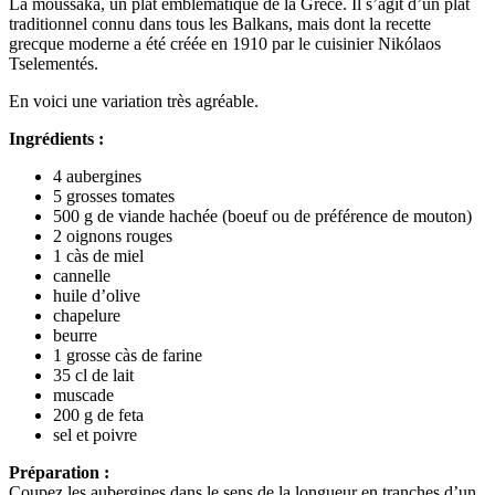
La moussaka, un plat emblématique de la Grèce. Il s’agit d’un plat
traditionnel connu dans tous les Balkans, mais dont la recette
grecque moderne a été créée en 1910 par le cuisinier Nikólaos
Tselementés.
En voici une variation très agréable.
Ingrédients :
4 aubergines
5 grosses tomates
500 g de viande hachée (boeuf ou de préférence de mouton)
2 oignons rouges
1 càs de miel
cannelle
huile d’olive
chapelure
beurre
1 grosse càs de farine
35 cl de lait
muscade
200 g de feta
sel et poivre
Préparation :
Coupez les aubergines dans le sens de la longueur en tranches d’un