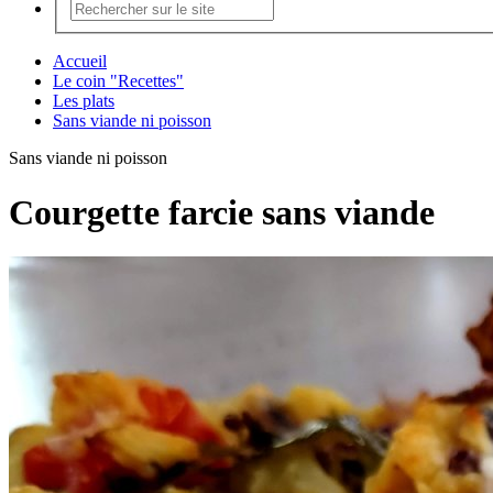
Accueil
Le coin "Recettes"
Les plats
Sans viande ni poisson
Sans viande ni poisson
Courgette farcie sans viande