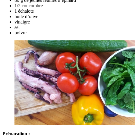
80 g de jeunes feuilles d’épinard
1/2 concombre
1 échalote
huile d’olive
vinaigre
sel
poivre
Préparation :