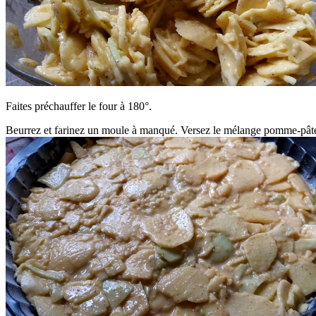
Faites préchauffer le four à 180°.
Beurrez et farinez un moule à manqué. Versez le mélange pomme-pâte d