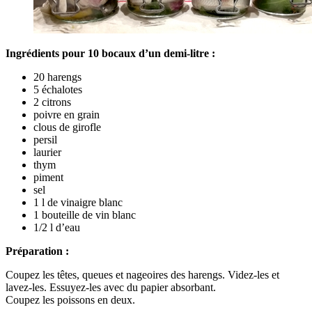
Ingrédients pour 10 bocaux d’un demi-litre :
20 harengs
5 échalotes
2 citrons
poivre en grain
clous de girofle
persil
laurier
thym
piment
sel
1 l de vinaigre blanc
1 bouteille de vin blanc
1/2 l d’eau
Préparation :
Coupez les têtes, queues et nageoires des harengs. Videz-les et
lavez-les. Essuyez-les avec du papier absorbant.
Coupez les poissons en deux.